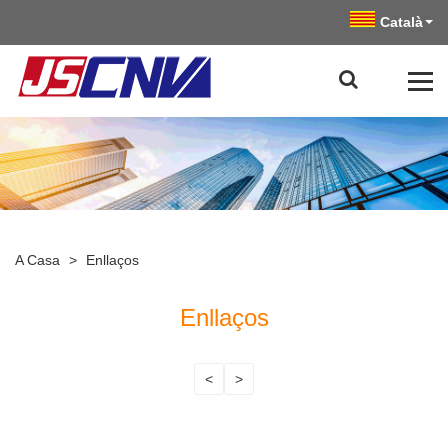
Català
A Casa
>
Enllaços
Enllaços
<
>